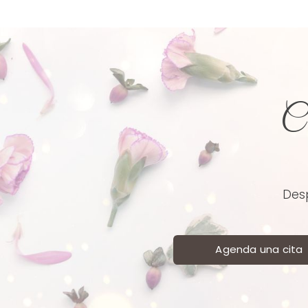
Co
Desp
Agenda una cita